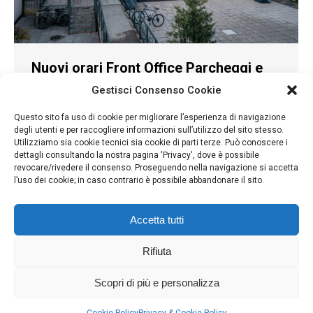
Nuovi orari Front Office Parcheggi e
rinnovo abbonamenti per il mese di
Gestisci Consenso Cookie
Marzo
Questo sito fa uso di cookie per migliorare l’esperienza di navigazione
degli utenti e per raccogliere informazioni sull’utilizzo del sito stesso.
In primo piano parcheggi
,
In primo piano_HP
,
News
,
NEWS
Utilizziamo sia cookie tecnici sia cookie di parti terze. Può conoscere i
HP
,
Parcheggi
,
Parcheggi
Di
Komyunikeshon
27 Febbraio 2025
dettagli consultando la nostra pagina 'Privacy', dove è possibile
revocare/rivedere il consenso. Proseguendo nella navigazione si accetta
Nuovi orari Front Office Parcheggi e rinnovo
l’uso dei cookie; in caso contrario è possibile abbandonare il sito.
abbonamenti per il mese di Marzo Ferrara Tua
comunica che a partire dal 1° marzo entreranno in
vigore i nuovi orari di apertura del Front Office
Accetta tutti
Nuovi Orari: Dal lunedì al venerdì dalle 8:00 alle
13:30 e dalle 14:00 alle 17:00 Chiuso il sabato e i
Rifiuta
giorni festivi…
Scopri di più e personalizza