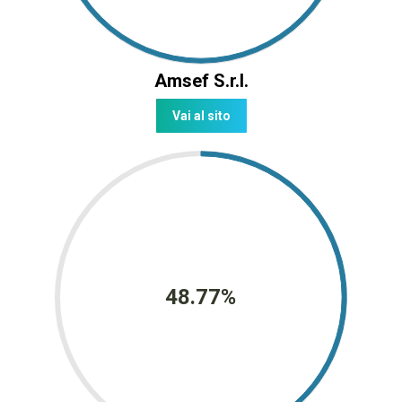
Amsef S.r.l.
Vai al sito
48.77%