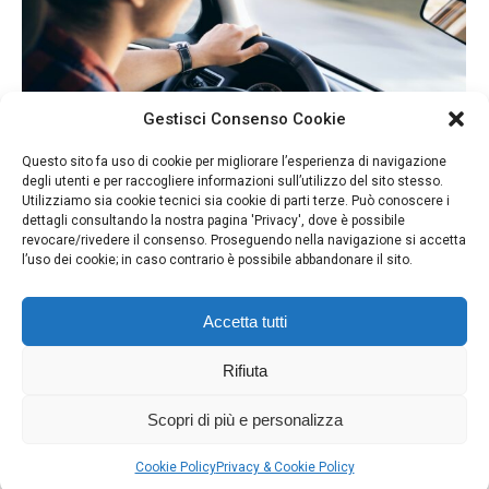
Gestisci Consenso Cookie
Questo sito fa uso di cookie per migliorare l’esperienza di navigazione
degli utenti e per raccogliere informazioni sull’utilizzo del sito stesso.
Utilizziamo sia cookie tecnici sia cookie di parti terze. Può conoscere i
dettagli consultando la nostra pagina 'Privacy', dove è possibile
revocare/rivedere il consenso. Proseguendo nella navigazione si accetta
l’uso dei cookie; in caso contrario è possibile abbandonare il sito.
Parcheggi
Accetta tutti
Non categorizzato
Di
Komyunikeshon
2 Settembre 2022
Rifiuta
Invia un suggerimento o una segnalazione
Scopri di più e personalizza
Cookie Policy
Privacy & Cookie Policy