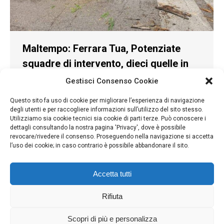
Maltempo: Ferrara Tua, Potenziate
squadre di intervento, dieci quelle in
azione. 150 piante e arbusti caduti, 200
Gestisci Consenso Cookie
segnalazioni.
Questo sito fa uso di cookie per migliorare l’esperienza di navigazione
News
,
Verde Pubblico e D.
Di
Komyunikeshon
degli utenti e per raccogliere informazioni sull’utilizzo del sito stesso.
22 Agosto 2022
Utilizziamo sia cookie tecnici sia cookie di parti terze. Può conoscere i
dettagli consultando la nostra pagina 'Privacy', dove è possibile
Ferrara, 23 ago – Potenziate le squadre di
revocare/rivedere il consenso. Proseguendo nella navigazione si accetta
intervento dell’azienda partecipata Ferrara Tua, in
l’uso dei cookie; in caso contrario è possibile abbandonare il sito.
azione per fronteggiare i danni e gli effetti del
maltempo della scorsa settimana. Attualmente
sono dieci quelle in azione, per un totale di circa 50
Accetta tutti
persone, impegnate nel recupero di alberi caduti,
nella messa in sicurezza di alberi pericolanti, nel
Rifiuta
recupero…
Scopri di più e personalizza