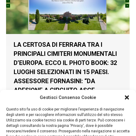
LA CERTOSA DI FERRARA TRA I
PRINCIPALI CIMITERI MONUMENTALI
D’EUROPA. ECCO IL PHOTO BOOK: 32
LUOGHI SELEZIONATI IN 15 PAESI.
ASSESSORE FORNASINI: “DA
ADESIONE A CIRCUITO ASCE
Gestisci Consenso Cookie
POTENZIALITÀ STRAORDINARIE”
Certosa Monumentale
,
News
Di
Komyunikeshon
Questo sito fa uso di cookie per migliorare l’esperienza di navigazione
29 Giugno 2021
degli utenti e per raccogliere informazioni sull’utilizzo del sito stesso.
Utilizziamo sia cookie tecnici sia cookie di parti terze. Può conoscere i
LA CERTOSA DI FERRARA TRA I PRINCIPALI
dettagli consultando la nostra pagina 'Privacy', dove è possibile
CIMITERI MONUMENTALI D’EUROPA. ECCO IL
revocare/rivedere il consenso. Proseguendo nella navigazione si accetta
PHOTO BOOK: 32 LUOGHI SELEZIONATI IN 15