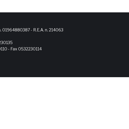
ra n. 01964880387 - R.E.A. n. 214063
2230135
30110 - Fax 0532230114