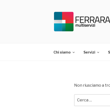
Salta
al
contenuto
FERRARAT
Chi siamo
Servizi
S
Non riusciamo a tro
Cerca: