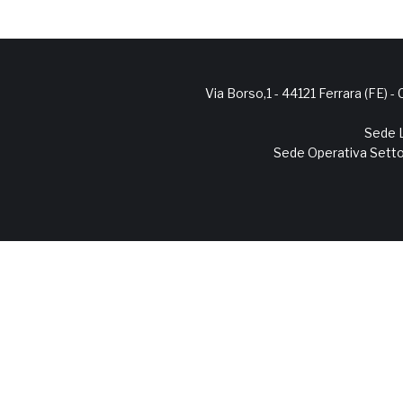
Via Borso,1 - 44121 Ferrara (FE) - 
Sede L
Sede Operativa Settor