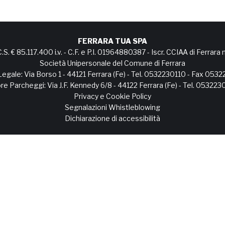
FERRARA TUA SPA
C.S. € 85.117.400 i.v. - C.F. e P.I. 01964880387 - Iscr. CCIAA di Ferra
Società Unipersonale del Comune di Ferrara
egale: Via Borso 1 - 44121 Ferrara (Fe) - Tel. 0532230110 - Fax 053
e Parcheggi: Via J.F. Kennedy 6/8 - 44122 Ferrara (Fe) - Tel. 05322
Privacy e Cookie Policy
Segnalazioni Whistleblowing
Dichiarazione di accessibilità