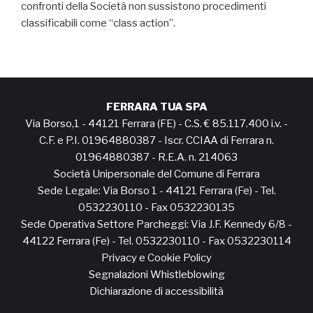
confronti della Società non sussistono procedimenti
classificabili come “class action”.
FERRARA TUA SPA
Via Borso,1 - 44121 Ferrara (FE) - C.S. € 85.117.400 i.v. -
C.F. e P.I. 01964880387 - Iscr. CCIAA di Ferrara n.
01964880387 - R.E.A. n. 214063
Società Unipersonale del Comune di Ferrara
Sede Legale: Via Borso 1 - 44121 Ferrara (Fe) - Tel.
0532230110 - Fax 0532230135
Sede Operativa Settore Parcheggi: Via J.F. Kennedy 6/8 -
44122 Ferrara (Fe) - Tel. 0532230110 - Fax 0532230114
Privacy e Cookie Policy
Segnalazioni Whistleblowing
Dichiarazione di accessibilità