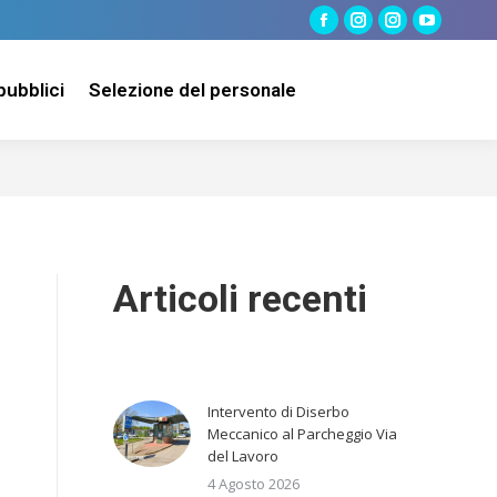
Facebook
Instagram
Instagram
YouTube
page
page
page
page
pubblici
Selezione del personale
opens
opens
opens
opens
in
in
in
in
new
new
new
new
window
window
window
window
Articoli recenti
Intervento di Diserbo
Meccanico al Parcheggio Via
del Lavoro
4 Agosto 2026