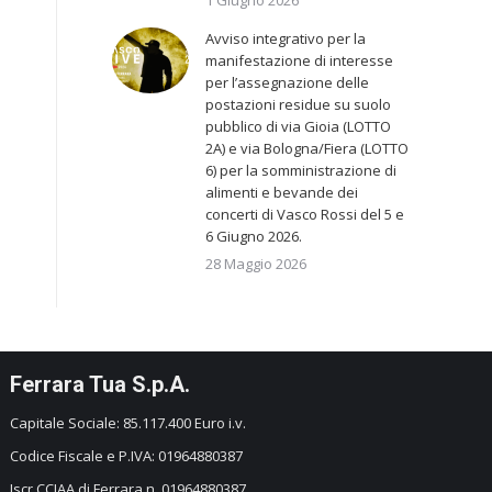
1 Giugno 2026
Avviso integrativo per la
manifestazione di interesse
per l’assegnazione delle
postazioni residue su suolo
pubblico di via Gioia (LOTTO
2A) e via Bologna/Fiera (LOTTO
6) per la somministrazione di
alimenti e bevande dei
concerti di Vasco Rossi del 5 e
6 Giugno 2026.
28 Maggio 2026
Ferrara Tua S.p.A.
Capitale Sociale: 85.117.400 Euro i.v.
Codice Fiscale e P.IVA: 01964880387
Iscr CCIAA di Ferrara n. 01964880387