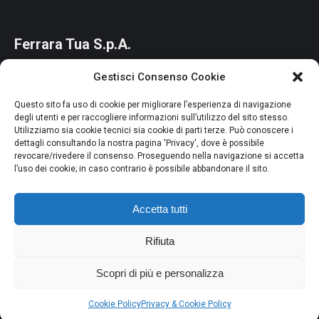
Ferrara Tua S.p.A.
Capitale Sociale: 85.117.400 Euro i.v.
Gestisci Consenso Cookie
Codice Fiscale e P.IVA: 01964880387
Questo sito fa uso di cookie per migliorare l’esperienza di navigazione
Iscr CCIAA di Ferrara n. 01964880387
degli utenti e per raccogliere informazioni sull’utilizzo del sito stesso.
Utilizziamo sia cookie tecnici sia cookie di parti terze. Può conoscere i
R.E.A. n. 214063
dettagli consultando la nostra pagina 'Privacy', dove è possibile
Società Unipersonale del Comune di Ferrara
revocare/rivedere il consenso. Proseguendo nella navigazione si accetta
l’uso dei cookie; in caso contrario è possibile abbandonare il sito.
Credits
Privacy e Cookie Policy
Accetta tutti
Segnalazioni Whistleblowing
Dichiarazione di accessibilità
Rifiuta
Scopri di più e personalizza
Cookie Policy
Privacy & Cookie Policy