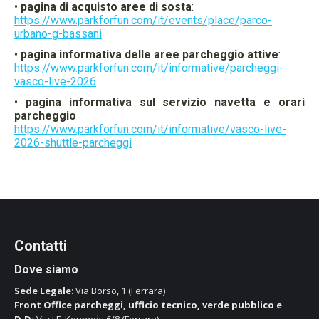
•
pagina di acquisto aree di sosta
:
https://www.parkforfun.com/it/events/place/parco-
urbano-g-bassani
•
pagina informativa delle aree parcheggio attive
:
https://www.parkforfun.com/it/informative/parcheggi-
vasco-live-2026
•
pagina informativa sul servizio navetta e orari
parcheggio
https://www.parkforfun.com/it/informative/vasco-live-
2026-shuttle-parcheggi
Contatti
Dove siamo
Sede Legale
: Via Borso, 1 (Ferrara)
Front Office parcheggi, ufficio tecnico, verde pubblico e
D.D:
Via J.F. Kennedy 6/8 (Ferrara)