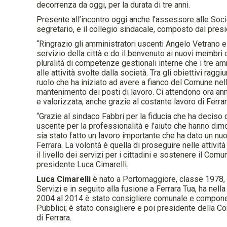
decorrenza da oggi, per la durata di tre anni.
Presente all’incontro oggi anche l’assessore alle Soc
segretario, e il collegio sindacale, composto dal pre
“Ringrazio gli amministratori uscenti Angelo Vetrano e 
servizio della città e do il benvenuto ai nuovi membri 
pluralità di competenze gestionali interne che i tre amm
alle attività svolte dalla società. Tra gli obiettivi raggi
ruolo che ha iniziato ad avere a fianco del Comune nell
mantenimento dei posti di lavoro. Ci attendono ora anni
e valorizzata, anche grazie al costante lavoro di Ferrar
“Grazie al sindaco Fabbri per la fiducia che ha deciso
uscente per la professionalità e l’aiuto che hanno dim
sia stato fatto un lavoro importante che ha dato un nuo
Ferrara. La volontà è quella di proseguire nelle attiv
il livello dei servizi per i cittadini e sostenere il Comu
presidente Luca Cimarelli.
Luca Cimarelli
è nato a Portomaggiore, classe 1978, e
Servizi e in seguito alla fusione a Ferrara Tua, ha nel
2004 al 2014 è stato consigliere comunale e componen
Pubblici; è stato consigliere e poi presidente della 
di Ferrara.