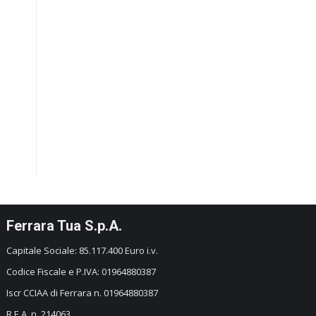
Ferrara Tua S.p.A.
Capitale Sociale: 85.117.400 Euro i.v.
Codice Fiscale e P.IVA: 01964880387
Iscr CCIAA di Ferrara n. 01964880387
R.E.A. n. 214063