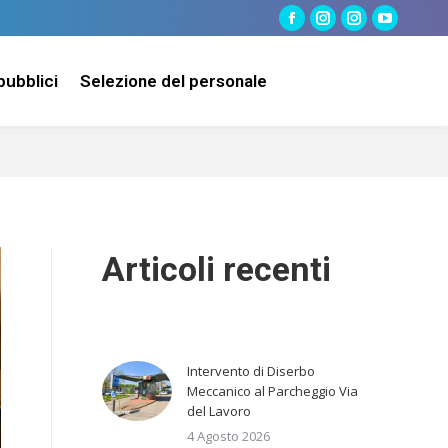
Facebook
Instagram
Instagram
YouTube
page
page
page
page
pubblici
Selezione del personale
opens
opens
opens
opens
in
in
in
in
new
new
new
new
window
window
window
window
Articoli recenti
Intervento di Diserbo
Meccanico al Parcheggio Via
del Lavoro
4 Agosto 2026