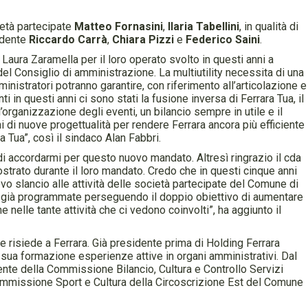
ietà partecipate
Matteo Fornasini
,
Ilaria Tabellini
, in qualità di
sidente
Riccardo Carrà
,
Chiara Pizzi
e
Federico Saini
.
Laura Zaramella per il loro operato svolto in questi anni a
del Consiglio di amministrazione. La multiutility necessita di una
inistratori potranno garantire, con riferimento all’articolazione e
unti in questi anni ci sono stati la fusione inversa di Ferrara Tua, il
’organizzazione degli eventi, un bilancio sempre in utile e il
 di nuove progettualità per rendere Ferrara ancora più efficiente
a Tua”, così il sindaco Alan Fabbri.
 di accordarmi per questo nuovo mandato. Altresì ringrazio il cda
ostrato durante il loro mandato. Credo che in questi cinque anni
vo slancio alle attività delle società partecipate del Comune di
ità già programmate perseguendo il doppio obiettivo di aumentare
ne nelle tante attività che ci vedono coinvolti”, ha aggiunto il
 risiede a Ferrara. Già presidente prima di Holding Ferrara
la sua formazione esperienze attive in organi amministrativi. Dal
te della Commissione Bilancio, Cultura e Controllo Servizi
Commissione Sport e Cultura della Circoscrizione Est del Comune