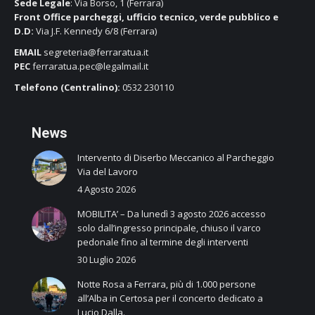
Sede Legale
: Via Borso, 1 (Ferrara)
Front Office parcheggi, ufficio tecnico, verde pubblico e
D.D:
Via J.F. Kennedy 6/8 (Ferrara)
EMAIL
segreteria@ferraratua.it
PEC
ferraratua.pec@legalmail.it
Telefono (Centralino):
0532 230110
N
ews
Intervento di Diserbo Meccanico al Parcheggio
Via del Lavoro
4 Agosto 2026
MOBILITA’ – Da lunedì 3 agosto 2026 accesso
solo dall’ingresso principale, chiuso il varco
pedonale fino al termine degli interventi
30 Luglio 2026
Notte Rosa a Ferrara, più di 1.000 persone
all’Alba in Certosa per il concerto dedicato a
Lucio Dalla.