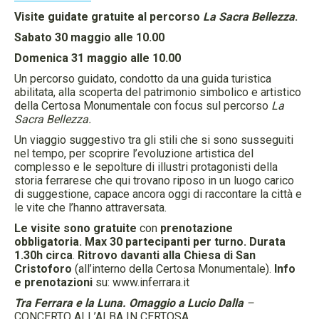
Visite guidate gratuite al percorso
La Sacra Bellezza
.
Sabato 30 maggio alle 10.00
Domenica 31 maggio alle 10.00
Un percorso guidato, condotto da una guida turistica
abilitata, alla scoperta del patrimonio simbolico e artistico
della Certosa Monumentale con focus sul percorso
La
Sacra Bellezza.
Un viaggio suggestivo tra gli stili che si sono susseguiti
nel tempo, per scoprire l’evoluzione artistica del
complesso e le sepolture di illustri protagonisti della
storia ferrarese che qui trovano riposo in un luogo carico
di suggestione, capace ancora oggi di raccontare la città e
le vite che l’hanno attraversata.
Le visite sono gratuite
con
prenotazione
obbligatoria. Max 30 partecipanti
per turno. Durata
1.30h circa
.
Ritrovo davanti alla Chiesa di San
Cristoforo
(all’interno della Certosa Monumentale).
Info
e prenotazioni
su: www.inferrara.it
Tra Ferrara e la Luna. Omaggio a Lucio Dalla
–
CONCERTO ALL’ALBA IN CERTOSA