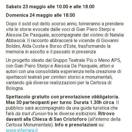
Sabato 23 maggio alle 10.00 e alle 18.00
Domenica 24 maggio alle 18.00
Dopo il sold out dello scorso anno, torneranno a prendere
vita le storie evocate dalle voci di Gian Piero Sterpi e
Alessia De Pasquale, accompagnate dal violino di Natalia
Abbascià. Il racconto abbraccerà le vicende di Giovanni
Boldini, Alda Costa e Borso d’Este, trasformando la
memoria in ascolto e il passato in presenza.
Un progetto ideato dal Gruppo Teatrale Più o Meno APS,
con Gian Piero Sterpi e Alessia De Pasquale, attori e
autori con una consolidata esperienza nella creazione di
spettacoli teatrali per cimiteri storici e monumentali,
vantando già diverse realizzazioni per la Certosa di
Bologna.
Spettacolo gratuito con prenotazione obbligatoria.
Max 30 partecipanti per turno
.
Durata 1.30h circa
. Il
pubblico sarà accompagnato da una guida turistica che
farà
da trait d’union
tra le diverse esibizioni.
Ritrovo
davanti alla Chiesa di San Cristoforo
(all’interno della
Certosa Monumentale).
Info e prenotazioni
su:
www.inferrara.it