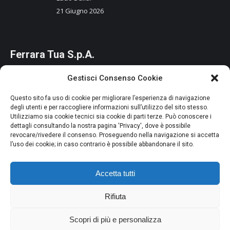
21 Giugno 2026
Ferrara Tua S.p.A.
Capitale Sociale: 85.117.400 Euro i.v.
Gestisci Consenso Cookie
Codice Fiscale e P.IVA: 01964880387
Questo sito fa uso di cookie per migliorare l’esperienza di navigazione
Iscr CCIAA di Ferrara n. 01964880387
degli utenti e per raccogliere informazioni sull’utilizzo del sito stesso.
Utilizziamo sia cookie tecnici sia cookie di parti terze. Può conoscere i
R.E.A. n. 214063
dettagli consultando la nostra pagina 'Privacy', dove è possibile
Società Unipersonale del Comune di Ferrara
revocare/rivedere il consenso. Proseguendo nella navigazione si accetta
l’uso dei cookie; in caso contrario è possibile abbandonare il sito.
Credits
Privacy e Cookie Policy
Accetta tutti
Segnalazioni Whistleblowing
Dichiarazione di accessibilità
Rifiuta
Scopri di più e personalizza