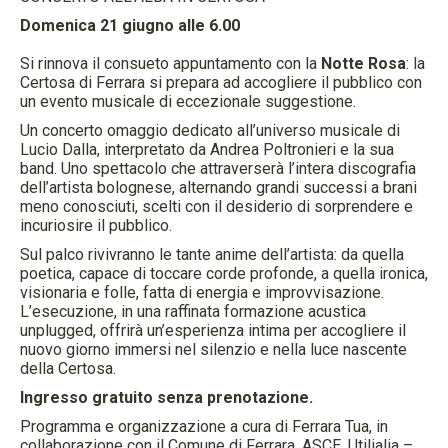
Domenica 21 giugno alle 6.00
Si rinnova il consueto appuntamento con la
Notte Rosa
: la
Certosa di Ferrara si prepara ad accogliere il pubblico con
un evento musicale di eccezionale suggestione.
Un concerto omaggio dedicato all’universo musicale di
Lucio Dalla, interpretato da Andrea Poltronieri e la sua
band. Uno spettacolo che attraverserà l’intera discografia
dell’artista bolognese, alternando grandi successi a brani
meno conosciuti, scelti con il desiderio di sorprendere e
incuriosire il pubblico.
Sul palco rivivranno le tante anime dell’artista: da quella
poetica, capace di toccare corde profonde, a quella ironica,
visionaria e folle, fatta di energia e improvvisazione.
L’esecuzione, in una raffinata formazione acustica
unplugged, offrirà un’esperienza intima per accogliere il
nuovo giorno immersi nel silenzio e nella luce nascente
della Certosa.
Ingresso gratuito senza prenotazione.
Programma e organizzazione a cura di Ferrara Tua, in
collaborazione con il Comune di Ferrara, ASCE, Utilialia –