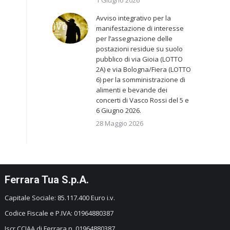
1 Giugno 2026
Avviso integrativo per la
manifestazione di interesse
per l’assegnazione delle
postazioni residue su suolo
pubblico di via Gioia (LOTTO
2A) e via Bologna/Fiera (LOTTO
6) per la somministrazione di
alimenti e bevande dei
concerti di Vasco Rossi del 5 e
6 Giugno 2026.
28 Maggio 2026
Ferrara Tua S.p.A.
Capitale Sociale: 85.117.400 Euro i.v.
Codice Fiscale e P.IVA: 01964880387
Iscr CCIAA di Ferrara n. 01964880387