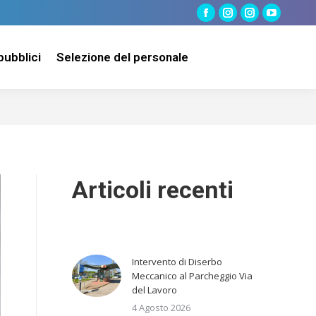
Facebook
Instagram
Instagram
YouTube
page
page
page
page
pubblici
Selezione del personale
opens
opens
opens
opens
in
in
in
in
new
new
new
new
window
window
window
window
Articoli recenti
Intervento di Diserbo
Meccanico al Parcheggio Via
del Lavoro
4 Agosto 2026