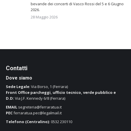
bevande dei concerti di Vasco Rossi del 5 e 6 Giugno
2026.
28 Maggio 2026
Contatti
Dove siamo
Sede Legale
: Via Borso, 1 (Ferrara)
Front Office parcheggi, ufficio tecnico, verde pubblico e
D.D:
Via J.F. Kennedy 6/8 (Ferrara)
EMAIL
segreteria@ferraratua.it
PEC
ferraratua.pec@legalmail.it
Telefono (Centralino):
0532 230110