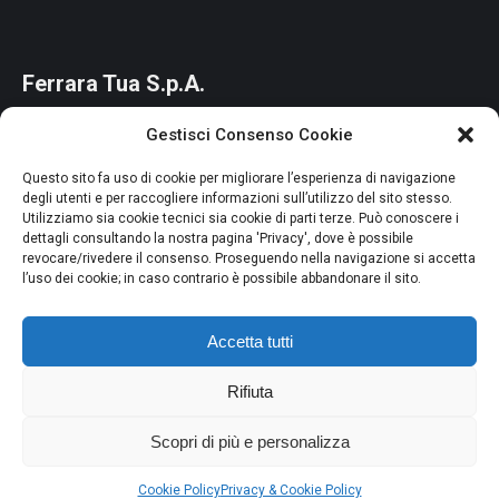
Ferrara Tua S.p.A.
Capitale Sociale: 85.117.400 Euro i.v.
Gestisci Consenso Cookie
Codice Fiscale e P.IVA: 01964880387
Questo sito fa uso di cookie per migliorare l’esperienza di navigazione
Iscr CCIAA di Ferrara n. 01964880387
degli utenti e per raccogliere informazioni sull’utilizzo del sito stesso.
Utilizziamo sia cookie tecnici sia cookie di parti terze. Può conoscere i
R.E.A. n. 214063
dettagli consultando la nostra pagina 'Privacy', dove è possibile
Società Unipersonale del Comune di Ferrara
revocare/rivedere il consenso. Proseguendo nella navigazione si accetta
l’uso dei cookie; in caso contrario è possibile abbandonare il sito.
Credits
Privacy e Cookie Policy
Accetta tutti
Segnalazioni Whistleblowing
Dichiarazione di accessibilità
Rifiuta
Scopri di più e personalizza
Cookie Policy
Privacy & Cookie Policy